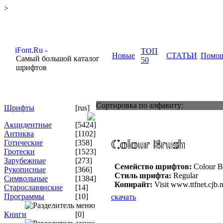
>
ТОП
Новые
СТАТЬИ
Помо
Самый большой каталог
50
шрифтов
Сортировка по алфавиту:
Шрифты
[rus]
Акцидентные
[5424]
Антиква
[1102]
Готические
[358]
Гротески
[1523]
Зарубежные
[273]
Семейство шрифтов:
Colour B
Рукописные
[366]
Стиль шрифта:
Regular
Символьные
[1384]
Копирайт:
Visit www.ttfnet.cjb.n
Старославянские
[14]
Программы
[10]
скачать
Книги
[0]