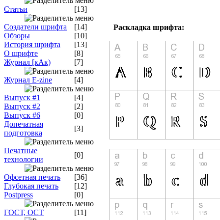
Статьи
[13]
Создатели шрифта
[14]
Раскладка шрифта:
Обзоры
[10]
История шрифта
[13]
О шрифте
[8]
Журнал [кАк)
[7]
Журнал E-zine
[4]
Выпуск #1
[4]
Выпуск #2
[2]
Выпуск #6
[0]
Допечатная
[3]
подготовка
Печатные
[0]
технологии
Офсетная печать
[36]
Глубокая печать
[12]
Postpress
[0]
ГОСТ, ОСТ
[11]