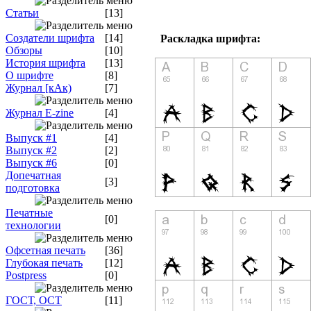
Статьи
[13]
Создатели шрифта
[14]
Раскладка шрифта:
Обзоры
[10]
История шрифта
[13]
О шрифте
[8]
Журнал [кАк)
[7]
Журнал E-zine
[4]
Выпуск #1
[4]
Выпуск #2
[2]
Выпуск #6
[0]
Допечатная
[3]
подготовка
Печатные
[0]
технологии
Офсетная печать
[36]
Глубокая печать
[12]
Postpress
[0]
ГОСТ, ОСТ
[11]