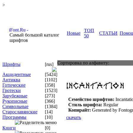
>
ТОП
Новые
СТАТЬИ
Помо
Самый большой каталог
50
шрифтов
Сортировка по алфавиту:
Шрифты
[rus]
Акцидентные
[5424]
Антиква
[1102]
Готические
[358]
Гротески
[1523]
Зарубежные
[273]
Семейство шрифтов:
Incantati
Рукописные
[366]
Стиль шрифта:
Regular
Символьные
[1384]
Копирайт:
Generated by Fontogr
Старославянские
[14]
Программы
[10]
скачать
Книги
[0]