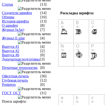
Статьи
[13]
Создатели шрифта
[14]
Раскладка шрифта:
Обзоры
[10]
История шрифта
[13]
О шрифте
[8]
Журнал [кАк)
[7]
Журнал E-zine
[4]
Выпуск #1
[4]
Выпуск #2
[2]
Выпуск #6
[0]
Допечатная подготовка
[3]
Печатные технологии
[0]
Офсетная печать
[36]
Глубокая печать
[12]
Postpress
[0]
ГОСТ, ОСТ
[11]
Поиск шрифта: