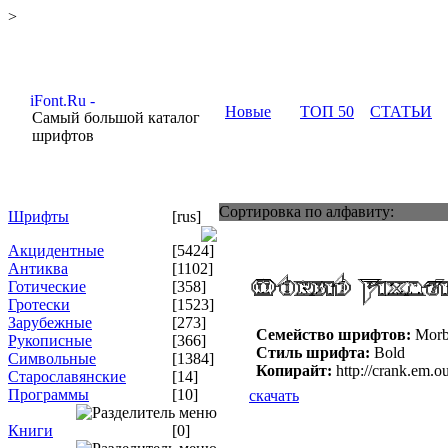
>
Новые
ТОП 50
СТАТЬИ
Самый большой каталог
шрифтов
Сортировка по алфавиту:
Шрифты
[rus]
Акцидентные
[5424]
Антиква
[1102]
Готические
[358]
Гротески
[1523]
Зарубежные
[273]
Семейство шрифтов:
Morbi
Рукописные
[366]
Стиль шрифта:
Bold
Символьные
[1384]
Копирайт:
http://crank.em.ou
Старославянские
[14]
Программы
[10]
скачать
Книги
[0]