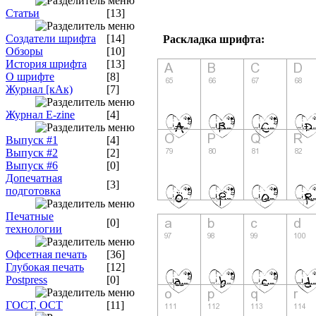
Статьи
[13]
Создатели шрифта
[14]
Раскладка шрифта:
Обзоры
[10]
История шрифта
[13]
О шрифте
[8]
Журнал [кАк)
[7]
Журнал E-zine
[4]
Выпуск #1
[4]
Выпуск #2
[2]
Выпуск #6
[0]
Допечатная
[3]
подготовка
Печатные
[0]
технологии
Офсетная печать
[36]
Глубокая печать
[12]
Postpress
[0]
ГОСТ, ОСТ
[11]