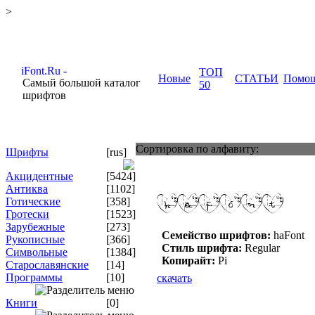
>
ТОП
Новые
СТАТЬИ
Помо
Самый большой каталог
50
шрифтов
Сортировка по алфавиту:
Шрифты
[rus]
Акцидентные
[5424]
Антиква
[1102]
Готические
[358]
Гротески
[1523]
Зарубежные
[273]
Семейство шрифтов:
haFont
Рукописные
[366]
Стиль шрифта:
Regular
Символьные
[1384]
Копирайт:
Pi
Старославянские
[14]
Программы
[10]
скачать
Книги
[0]