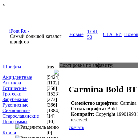
>
ТОП
Новые
СТАТЬИ
Помо
Самый большой каталог
50
шрифтов
Сортировка по алфавиту:
Шрифты
[rus]
Акцидентные
[5424]
Антиква
[1102]
Готические
[358]
Гротески
[1523]
Зарубежные
[273]
Семейство шрифтов:
Carmina
Рукописные
[366]
Стиль шрифта:
Bold
Символьные
[1384]
Копирайт:
Copyright 19901993 Bi
Старославянские
[14]
reserved.
Программы
[10]
скачать
Книги
[0]