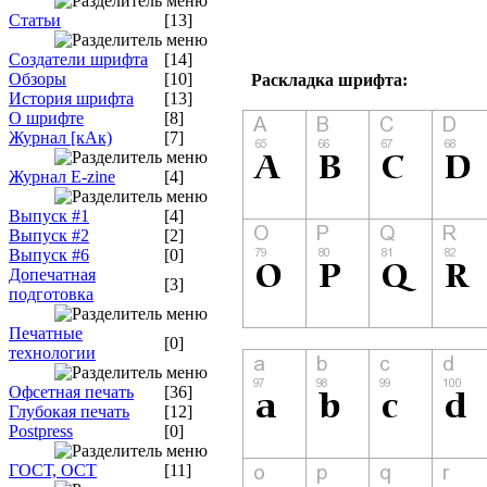
Статьи
[13]
Создатели шрифта
[14]
Обзоры
[10]
Раскладка шрифта:
История шрифта
[13]
О шрифте
[8]
Журнал [кАк)
[7]
Журнал E-zine
[4]
Выпуск #1
[4]
Выпуск #2
[2]
Выпуск #6
[0]
Допечатная
[3]
подготовка
Печатные
[0]
технологии
Офсетная печать
[36]
Глубокая печать
[12]
Postpress
[0]
ГОСТ, ОСТ
[11]