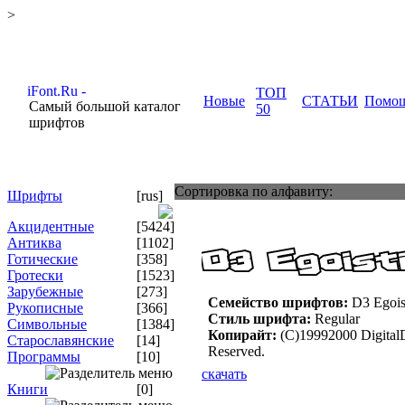
>
ТОП
Новые
СТАТЬИ
Помо
Самый большой каталог
50
шрифтов
Сортировка по алфавиту:
Шрифты
[rus]
Акцидентные
[5424]
Антиква
[1102]
Готические
[358]
Гротески
[1523]
Зарубежные
[273]
Семейство шрифтов:
D3 Egoist
Рукописные
[366]
Стиль шрифта:
Regular
Символьные
[1384]
Копирайт:
(C)19992000 Digital
Старославянские
[14]
Reserved.
Программы
[10]
скачать
Книги
[0]