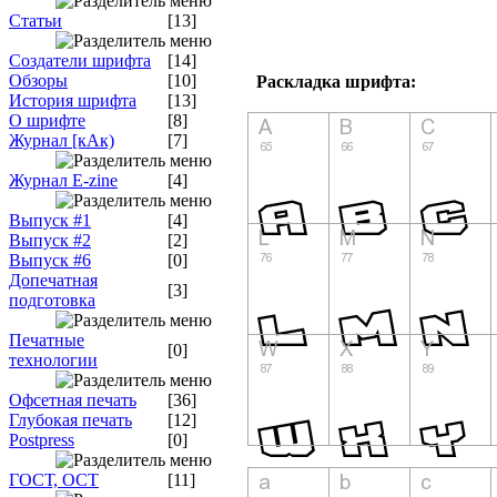
Статьи
[13]
Создатели шрифта
[14]
Обзоры
[10]
Раскладка шрифта:
История шрифта
[13]
О шрифте
[8]
Журнал [кАк)
[7]
Журнал E-zine
[4]
Выпуск #1
[4]
Выпуск #2
[2]
Выпуск #6
[0]
Допечатная
[3]
подготовка
Печатные
[0]
технологии
Офсетная печать
[36]
Глубокая печать
[12]
Postpress
[0]
ГОСТ, ОСТ
[11]