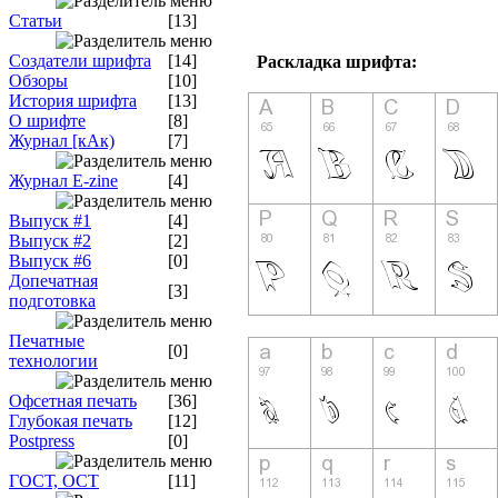
Статьи
[13]
Создатели шрифта
[14]
Раскладка шрифта:
Обзоры
[10]
История шрифта
[13]
О шрифте
[8]
Журнал [кАк)
[7]
Журнал E-zine
[4]
Выпуск #1
[4]
Выпуск #2
[2]
Выпуск #6
[0]
Допечатная
[3]
подготовка
Печатные
[0]
технологии
Офсетная печать
[36]
Глубокая печать
[12]
Postpress
[0]
ГОСТ, ОСТ
[11]