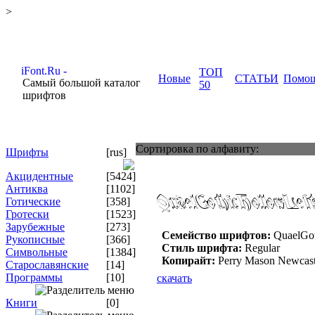
>
ТОП
Новые
СТАТЬИ
Помо
Самый большой каталог
50
шрифтов
Сортировка по алфавиту:
Шрифты
[rus]
Акцидентные
[5424]
Антиква
[1102]
Готические
[358]
Гротески
[1523]
Зарубежные
[273]
Семейство шрифтов:
QuaelGot
Рукописные
[366]
Стиль шрифта:
Regular
Символьные
[1384]
Копирайт:
Perry Mason Newcast
Старославянские
[14]
Программы
[10]
скачать
Книги
[0]