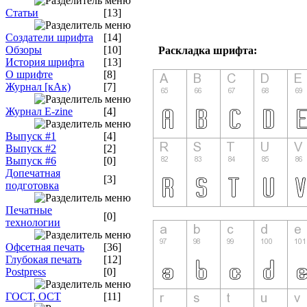
Статьи
[13]
Создатели шрифта
[14]
Обзоры
[10]
Раскладка шрифта:
История шрифта
[13]
О шрифте
[8]
Журнал [кАк)
[7]
Журнал E-zine
[4]
Выпуск #1
[4]
Выпуск #2
[2]
Выпуск #6
[0]
Допечатная
[3]
подготовка
Печатные
[0]
технологии
Офсетная печать
[36]
Глубокая печать
[12]
Postpress
[0]
ГОСТ, ОСТ
[11]