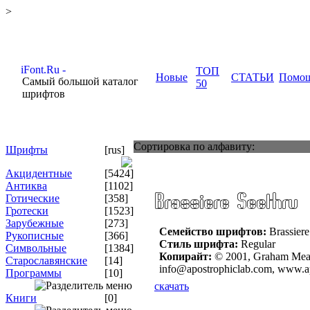
>
ТОП
Новые
СТАТЬИ
Помо
Самый большой каталог
50
шрифтов
Сортировка по алфавиту:
Шрифты
[rus]
Акцидентные
[5424]
Антиква
[1102]
Готические
[358]
Гротески
[1523]
Зарубежные
[273]
Семейство шрифтов:
Brassiere
Рукописные
[366]
Стиль шрифта:
Regular
Символьные
[1384]
Копирайт:
© 2001, Graham Meade
Старославянские
[14]
info@apostrophiclab.com, www.a
Программы
[10]
скачать
Книги
[0]