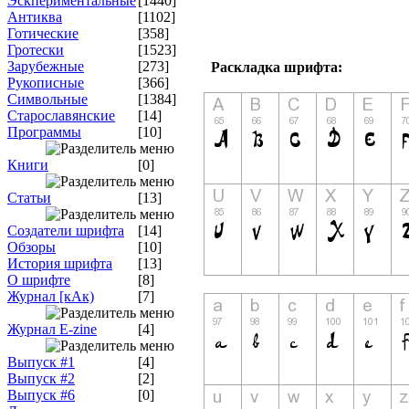
Эскпериментальные
[1440]
Антиква
[1102]
Готические
[358]
Гротески
[1523]
Зарубежные
[273]
Раскладка шрифта:
Рукописные
[366]
Символьные
[1384]
Старославянские
[14]
Программы
[10]
Книги
[0]
Статьи
[13]
Создатели шрифта
[14]
Обзоры
[10]
История шрифта
[13]
О шрифте
[8]
Журнал [кАк)
[7]
Журнал E-zine
[4]
Выпуск #1
[4]
Выпуск #2
[2]
Выпуск #6
[0]