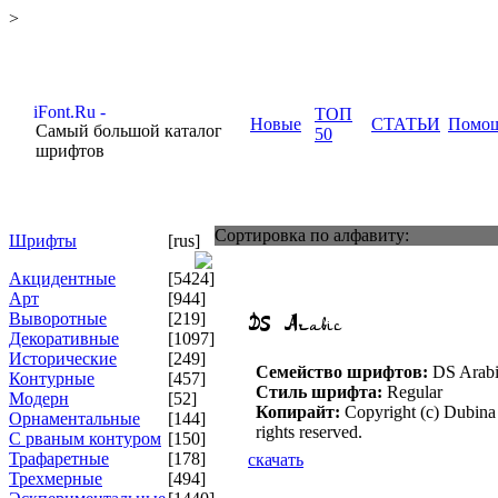
>
ТОП
Новые
СТАТЬИ
Помо
Самый большой каталог
50
шрифтов
Сортировка по алфавиту:
Шрифты
[rus]
Акцидентные
[5424]
Арт
[944]
Выворотные
[219]
Декоративные
[1097]
Исторические
[249]
Семейство шрифтов:
DS Arab
Контурные
[457]
Стиль шрифта:
Regular
Модерн
[52]
Копирайт:
Copyright (c) Dubina
Орнаментальные
[144]
rights reserved.
С рваным контуром
[150]
Трафаретные
[178]
скачать
Трехмерные
[494]