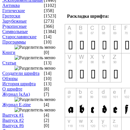
Эскпериментальные
[1440]
Антиква
[1102]
Готические
[358]
Гротески
[1523]
Раскладка шрифта:
Зарубежные
[273]
Рукописные
[366]
Символьные
[1384]
Старославянские
[14]
Программы
[10]
Книги
[0]
Статьи
[13]
Создатели шрифта
[14]
Обзоры
[10]
История шрифта
[13]
О шрифте
[8]
Журнал [кАк)
[7]
Журнал E-zine
[4]
Выпуск #1
[4]
Выпуск #2
[2]
Выпуск #6
[0]