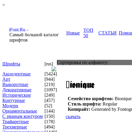
>
ТОП
Новые
СТАТЬИ
Помо
Самый большой каталог
50
шрифтов
Сортировка по алфавиту:
Шрифты
[rus]
Акцидентные
[5424]
Арт
[944]
Выворотные
[219]
Декоративные
[1097]
Исторические
[249]
Семейство шрифтов:
Bionique
Контурные
[457]
Стиль шрифта:
Regular
Модерн
[52]
Копирайт:
Generated by Fontogr
Орнаментальные
[144]
С рваным контуром
[150]
скачать
Трафаретные
[178]
Трехмерные
[494]