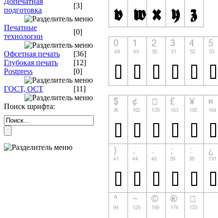
Допечатная
[3]
подготовка
Печатные
[0]
технологии
Офсетная печать
[36]
Глубокая печать
[12]
Postpress
[0]
ГОСТ, ОСТ
[11]
Поиск шрифта: