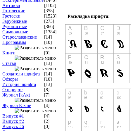
Эскпериментальные
[1440]
Антиква
[1102]
Готические
[358]
Гротески
[1523]
Раскладка шрифта:
Зарубежные
[273]
Рукописные
[366]
Символьные
[1384]
Старославянские
[14]
Программы
[10]
Книги
[0]
Статьи
[13]
Создатели шрифта
[14]
Обзоры
[10]
История шрифта
[13]
О шрифте
[8]
Журнал [кАк)
[7]
Журнал E-zine
[4]
Выпуск #1
[4]
Выпуск #2
[2]
Выпуск #6
[0]