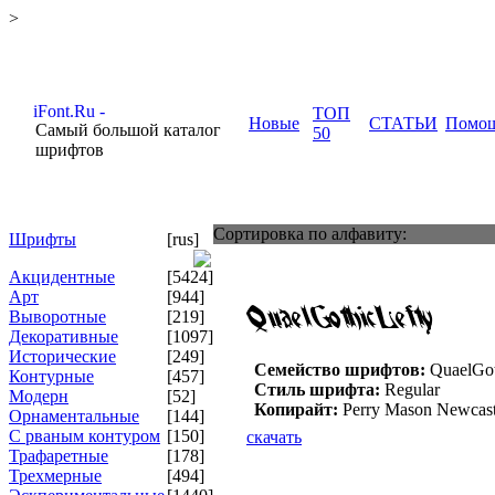
>
ТОП
Новые
СТАТЬИ
Помо
Самый большой каталог
50
шрифтов
Сортировка по алфавиту:
Шрифты
[rus]
Акцидентные
[5424]
Арт
[944]
Выворотные
[219]
Декоративные
[1097]
Исторические
[249]
Семейство шрифтов:
QuaelGot
Контурные
[457]
Стиль шрифта:
Regular
Модерн
[52]
Копирайт:
Perry Mason Newcast
Орнаментальные
[144]
С рваным контуром
[150]
скачать
Трафаретные
[178]
Трехмерные
[494]