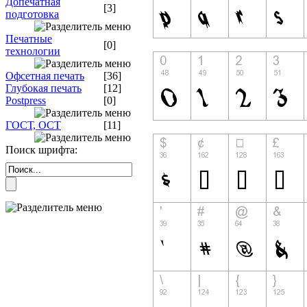
Допечатная
[3]
подготовка
Печатные
[0]
технологии
Офсетная печать
[36]
Глубокая печать
[12]
Postpress
[0]
ГОСТ, ОСТ
[11]
Поиск шрифта: