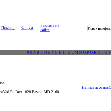
Реклама на
Помощь
Форум
сайте
0-9
A
B
C
D
E
F
G
H
I
J
K
L
M
N
O
P
Q
R
S
T
U
sa
Написать отзыв
О
orVad Po Box 1828 Easton MD 21601