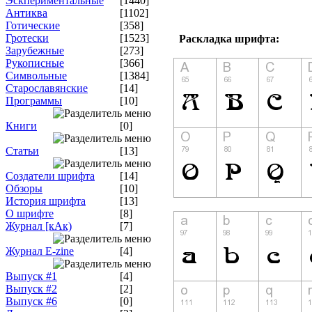
Эскпериментальные
[1440]
Антиква
[1102]
Готические
[358]
Гротески
[1523]
Раскладка шрифта:
Зарубежные
[273]
Рукописные
[366]
Символьные
[1384]
Старославянские
[14]
Программы
[10]
Книги
[0]
Статьи
[13]
Создатели шрифта
[14]
Обзоры
[10]
История шрифта
[13]
О шрифте
[8]
Журнал [кАк)
[7]
Журнал E-zine
[4]
Выпуск #1
[4]
Выпуск #2
[2]
Выпуск #6
[0]