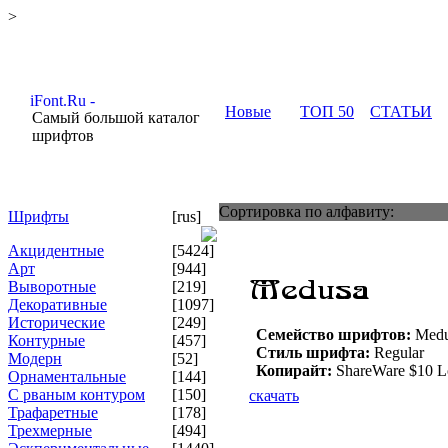
>
Новые
ТОП 50
СТАТЬИ
Самый большой каталог
шрифтов
Сортировка по алфавиту:
Шрифты
[rus]
Акцидентные
[5424]
Арт
[944]
Выворотные
[219]
Декоративные
[1097]
Исторические
[249]
Семейство шрифтов:
Medu
Контурные
[457]
Стиль шрифта:
Regular
Модерн
[52]
Копирайт:
ShareWare $10 L
Орнаментальные
[144]
С рваным контуром
[150]
скачать
Трафаретные
[178]
Трехмерные
[494]