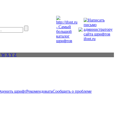
V
W
X
Y
Z
ценить шрифт
Рекомендовать
Сообщить о проблеме