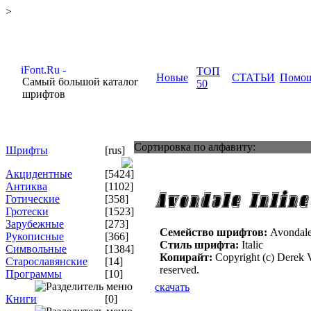
>
ТОП
Новые
СТАТЬИ
Помо
Самый большой каталог
50
шрифтов
Сортировка по алфавиту:
Шрифты
[rus]
Акцидентные
[5424]
Антиква
[1102]
Готические
[358]
Гротески
[1523]
Зарубежные
[273]
Семейство шрифтов:
Avondale 
Рукописные
[366]
Стиль шрифта:
Italic
Символьные
[1384]
Копирайт:
Copyright (c) Derek V
Старославянские
[14]
reserved.
Программы
[10]
скачать
Книги
[0]