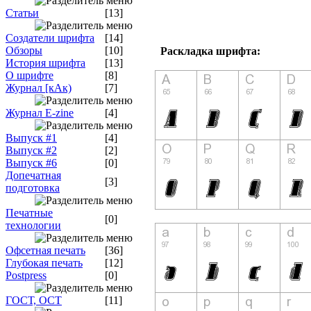
Статьи
[13]
Создатели шрифта
[14]
Обзоры
[10]
Раскладка шрифта:
История шрифта
[13]
О шрифте
[8]
Журнал [кАк)
[7]
Журнал E-zine
[4]
Выпуск #1
[4]
Выпуск #2
[2]
Выпуск #6
[0]
Допечатная
[3]
подготовка
Печатные
[0]
технологии
Офсетная печать
[36]
Глубокая печать
[12]
Postpress
[0]
ГОСТ, ОСТ
[11]