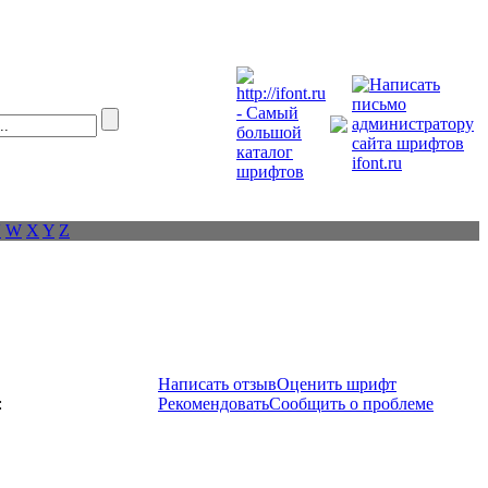
V
W
X
Y
Z
Написать отзыв
Оценить шрифт
:
Рекомендовать
Сообщить о проблеме