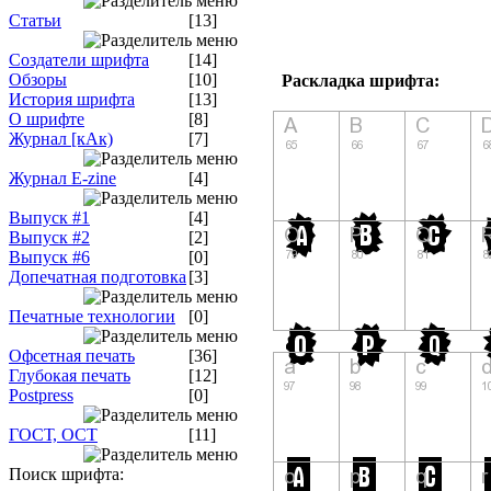
Статьи
[13]
Создатели шрифта
[14]
Обзоры
[10]
Раскладка шрифта:
История шрифта
[13]
О шрифте
[8]
Журнал [кАк)
[7]
Журнал E-zine
[4]
Выпуск #1
[4]
Выпуск #2
[2]
Выпуск #6
[0]
Допечатная подготовка
[3]
Печатные технологии
[0]
Офсетная печать
[36]
Глубокая печать
[12]
Postpress
[0]
ГОСТ, ОСТ
[11]
Поиск шрифта: