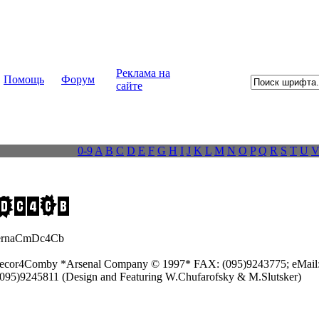
Реклама на
Помощь
Форум
сайте
0-9
A
B
C
D
E
F
G
H
I
J
K
L
M
N
O
P
Q
R
S
T
U
ernaCmDc4Cb
cor4Comby *Arsenal Company © 1997* FAX: (095)9243775; eMail
(095)9245811 (Design and Featuring W.Chufarofsky & M.Slutsker)