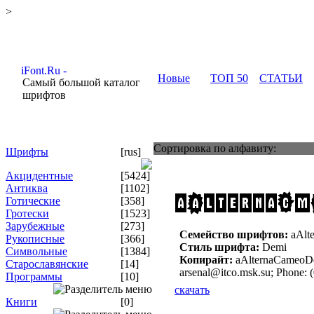
>
Новые
ТОП 50
СТАТЬИ
Самый большой каталог
шрифтов
Сортировка по алфавиту:
Шрифты
[rus]
Акцидентные
[5424]
Антиква
[1102]
Готические
[358]
Гротески
[1523]
Зарубежные
[273]
Семейство шрифтов:
aAlt
Рукописные
[366]
Стиль шрифта:
Demi
Символьные
[1384]
Копирайт:
aAlternaCameoDe
Старославянские
[14]
arsenal@itco.msk.su; Phone: 
Программы
[10]
скачать
Книги
[0]