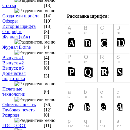
Статьи
[13]
Создатели шрифта
[14]
Раскладка шрифта:
Обзоры
[10]
История шрифта
[13]
О шрифте
[8]
Журнал [кАк)
[7]
Журнал E-zine
[4]
Выпуск #1
[4]
Выпуск #2
[2]
Выпуск #6
[0]
Допечатная
[3]
подготовка
Печатные
[0]
технологии
Офсетная печать
[36]
Глубокая печать
[12]
Postpress
[0]
ГОСТ, ОСТ
[11]