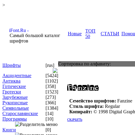
>
ТОП
Новые
СТАТЬИ
Помо
Самый большой каталог
50
шрифтов
Сортировка по алфавиту:
Шрифты
[rus]
Акцидентные
[5424]
Антиква
[1102]
Готические
[358]
Гротески
[1523]
Зарубежные
[273]
Семейство шрифтов:
Fanzine
Рукописные
[366]
Стиль шрифта:
Regular
Символьные
[1384]
Копирайт:
© 1998 Digital Graph
Старославянские
[14]
Программы
[10]
скачать
Книги
[0]