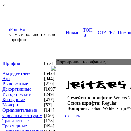
>
ТОП
Новые
СТАТЬИ
Помо
Самый большой каталог
50
шрифтов
Сортировка по алфавиту:
Шрифты
[rus]
Акцидентные
[5424]
Арт
[944]
Выворотные
[219]
Декоративные
[1097]
Исторические
[249]
Семейство шрифтов:
Writers 2
Контурные
[457]
Стиль шрифта:
Regular
Модерн
[52]
Копирайт:
Johan Waldenstrцm© 
Орнаментальные
[144]
С рваным контуром
[150]
скачать
Трафаретные
[178]
Трехмерные
[494]