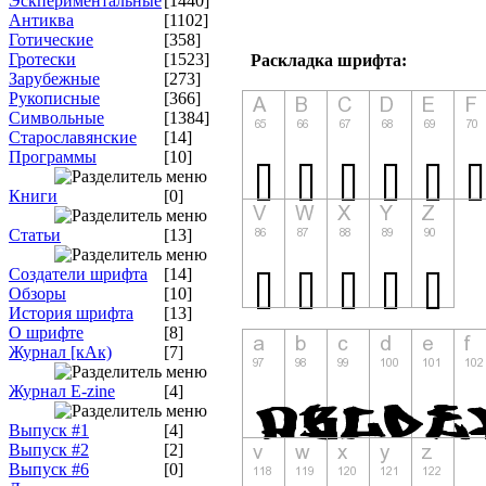
Эскпериментальные
[1440]
Антиква
[1102]
Готические
[358]
Гротески
[1523]
Раскладка шрифта:
Зарубежные
[273]
Рукописные
[366]
Символьные
[1384]
Старославянские
[14]
Программы
[10]
Книги
[0]
Статьи
[13]
Создатели шрифта
[14]
Обзоры
[10]
История шрифта
[13]
О шрифте
[8]
Журнал [кАк)
[7]
Журнал E-zine
[4]
Выпуск #1
[4]
Выпуск #2
[2]
Выпуск #6
[0]