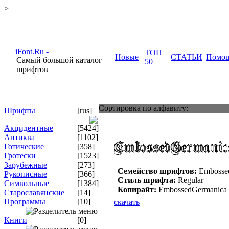
>
ТОП
Новые
СТАТЬИ
Помо
Самый большой каталог
50
шрифтов
Сортировка по алфавиту:
Шрифты
[rus]
Акцидентные
[5424]
Антиква
[1102]
Готические
[358]
Гротески
[1523]
Зарубежные
[273]
Семейство шрифтов:
Embosse
Рукописные
[366]
Стиль шрифта:
Regular
Символьные
[1384]
Копирайт:
EmbossedGermanica (
Старославянские
[14]
Программы
[10]
скачать
Книги
[0]