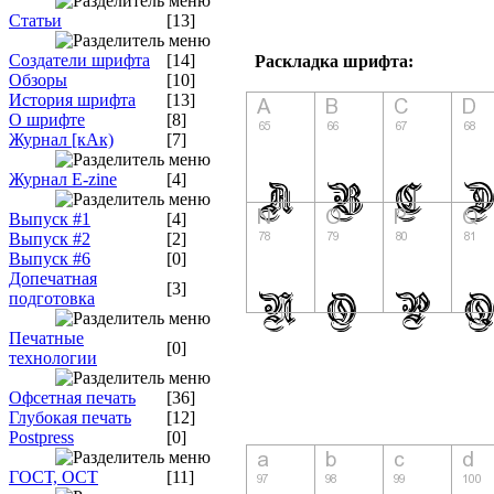
Статьи
[13]
Создатели шрифта
[14]
Раскладка шрифта:
Обзоры
[10]
История шрифта
[13]
О шрифте
[8]
Журнал [кАк)
[7]
Журнал E-zine
[4]
Выпуск #1
[4]
Выпуск #2
[2]
Выпуск #6
[0]
Допечатная
[3]
подготовка
Печатные
[0]
технологии
Офсетная печать
[36]
Глубокая печать
[12]
Postpress
[0]
ГОСТ, ОСТ
[11]