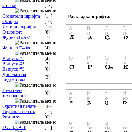
Статьи
[13]
Создатели шрифта
[14]
Раскладка шрифта:
Обзоры
[10]
История шрифта
[13]
О шрифте
[8]
Журнал [кАк)
[7]
Журнал E-zine
[4]
Выпуск #1
[4]
Выпуск #2
[2]
Выпуск #6
[0]
Допечатная
[3]
подготовка
Печатные
[0]
технологии
Офсетная печать
[36]
Глубокая печать
[12]
Postpress
[0]
ГОСТ, ОСТ
[11]