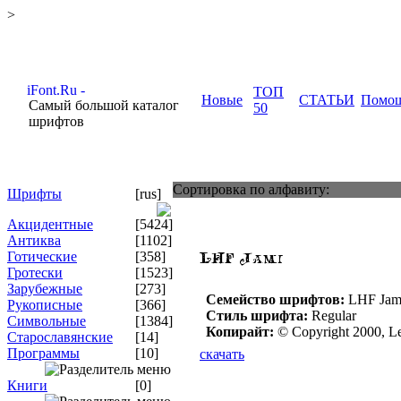
>
ТОП
Новые
СТАТЬИ
Помо
Самый большой каталог
50
шрифтов
Сортировка по алфавиту:
Шрифты
[rus]
Акцидентные
[5424]
Антиква
[1102]
Готические
[358]
Гротески
[1523]
Зарубежные
[273]
Семейство шрифтов:
LHF Jam
Рукописные
[366]
Стиль шрифта:
Regular
Символьные
[1384]
Копирайт:
© Copyright 2000, Le
Старославянские
[14]
Программы
[10]
скачать
Книги
[0]