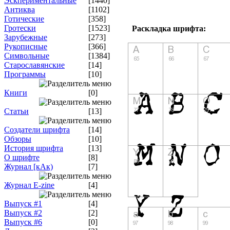
Эскпериментальные
[1440]
Антиква
[1102]
Готические
[358]
Гротески
[1523]
Раскладка шрифта:
Зарубежные
[273]
Рукописные
[366]
Символьные
[1384]
Старославянские
[14]
Программы
[10]
Книги
[0]
Статьи
[13]
Создатели шрифта
[14]
Обзоры
[10]
История шрифта
[13]
О шрифте
[8]
Журнал [кАк)
[7]
Журнал E-zine
[4]
Выпуск #1
[4]
Выпуск #2
[2]
Выпуск #6
[0]