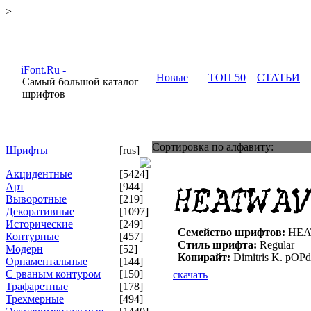
>
Новые
ТОП 50
СТАТЬИ
Самый большой каталог
шрифтов
Сортировка по алфавиту:
Шрифты
[rus]
Акцидентные
[5424]
Арт
[944]
Выворотные
[219]
Декоративные
[1097]
Исторические
[249]
Семейство шрифтов:
HEA
Контурные
[457]
Стиль шрифта:
Regular
Модерн
[52]
Копирайт:
Dimitris K. pO
Орнаментальные
[144]
С рваным контуром
[150]
скачать
Трафаретные
[178]
Трехмерные
[494]