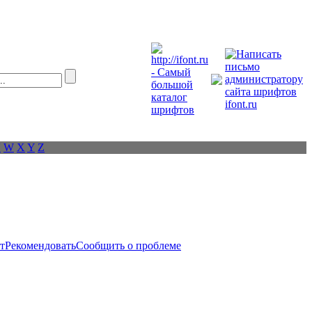
V
W
X
Y
Z
т
Рекомендовать
Сообщить о проблеме