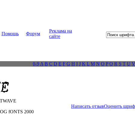
Реклама на
Помощь
Форум
сайте
0-9
A
B
C
D
E
F
G
H
I
J
K
L
M
N
O
P
Q
R
S
T
U
TWAVE
Написать отзыв
Оценить шриф
PdOG fONTS 2000