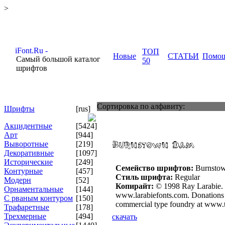
>
ТОП
Новые
СТАТЬИ
Помо
Самый большой каталог
50
шрифтов
Сортировка по алфавиту:
Шрифты
[rus]
Акцидентные
[5424]
Арт
[944]
Выворотные
[219]
Декоративные
[1097]
Исторические
[249]
Семейство шрифтов:
Burnsto
Контурные
[457]
Стиль шрифта:
Regular
Модерн
[52]
Копирайт:
© 1998 Ray Larabie. Th
Орнаментальные
[144]
www.larabiefonts.com. Donations g
С рваным контуром
[150]
commercial type foundry at www.t
Трафаретные
[178]
Трехмерные
[494]
скачать