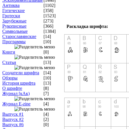
Эскпериментальные
[1440]
Антиква
[1102]
Готические
[358]
Гротески
[1523]
Зарубежные
[273]
Рукописные
[366]
Раскладка шрифта:
Символьные
[1384]
Старославянские
[14]
Программы
[10]
Книги
[0]
Статьи
[13]
Создатели шрифта
[14]
Обзоры
[10]
История шрифта
[13]
О шрифте
[8]
Журнал [кАк)
[7]
Журнал E-zine
[4]
Выпуск #1
[4]
Выпуск #2
[2]
Выпуск #6
[0]