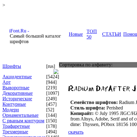
>
ТОП
Новые
СТАТЬИ
Помо
Самый большой каталог
50
шрифтов
Сортировка по алфавиту:
Шрифты
[rus]
Акцидентные
[5424]
Арт
[944]
Выворотные
[219]
Декоративные
[1097]
Исторические
[249]
Семейство шрифтов:
Radium 
Контурные
[457]
Стиль шрифта:
Perished
Модерн
[52]
Копирайт:
© July 1995 JIGC/HZ/I
Орнаментальные
[144]
from Altsys, Adobe, Serif and of c
С рваным контуром
[150]
dime: Thyssen, PObox 18156 10
Трафаретные
[178]
Трехмерные
[494]
скачать