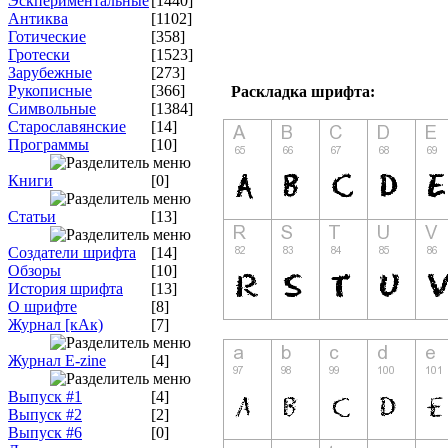
Эскпериментальные
[1440]
Антиква
[1102]
Готические
[358]
Гротески
[1523]
Зарубежные
[273]
Рукописные
[366]
Раскладка шрифта:
Символьные
[1384]
Старославянские
[14]
Программы
[10]
Книги
[0]
Статьи
[13]
Создатели шрифта
[14]
Обзоры
[10]
История шрифта
[13]
О шрифте
[8]
Журнал [кАк)
[7]
Журнал E-zine
[4]
Выпуск #1
[4]
Выпуск #2
[2]
Выпуск #6
[0]