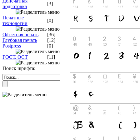
Допечатная
[3]
подготовка
Печатные
[0]
технологии
Офсетная печать
[36]
Глубокая печать
[12]
Postpress
[0]
ГОСТ, ОСТ
[11]
Поиск шрифта: