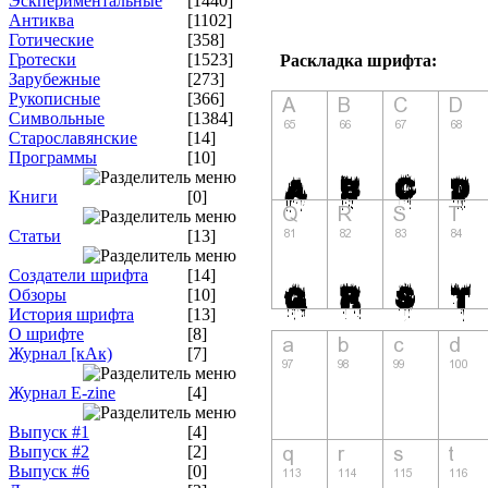
Эскпериментальные
[1440]
Антиква
[1102]
Готические
[358]
Гротески
[1523]
Раскладка шрифта:
Зарубежные
[273]
Рукописные
[366]
Символьные
[1384]
Старославянские
[14]
Программы
[10]
Книги
[0]
Статьи
[13]
Создатели шрифта
[14]
Обзоры
[10]
История шрифта
[13]
О шрифте
[8]
Журнал [кАк)
[7]
Журнал E-zine
[4]
Выпуск #1
[4]
Выпуск #2
[2]
Выпуск #6
[0]