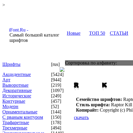
>
Новые
ТОП 50
СТАТЬИ
Самый большой каталог
шрифтов
Сортировка по алфавиту:
Шрифты
[rus]
Акцидентные
[5424]
Арт
[944]
Выворотные
[219]
Декоративные
[1097]
Исторические
[249]
Семейство шрифтов:
Rapto
Контурные
[457]
Стиль шрифта:
Raptor Kill
Модерн
[52]
Копирайт:
Copyright (c) Phil
Орнаментальные
[144]
С рваным контуром
[150]
скачать
Трафаретные
[178]
Трехмерные
[494]