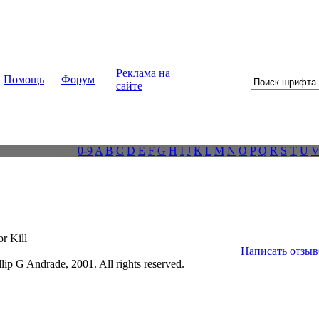
Реклама на
Помощь
Форум
сайте
0-9
A
B
C
D
E
F
G
H
I
J
K
L
M
N
O
P
Q
R
S
T
U
r Kill
Написать отзыв
lip G Andrade, 2001. All rights reserved.