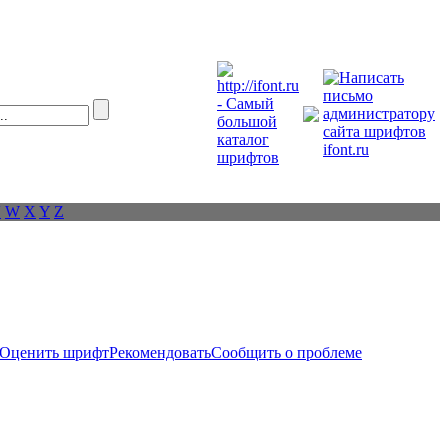
V
W
X
Y
Z
Оценить шрифт
Рекомендовать
Сообщить о проблеме