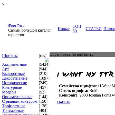
>
ТОП
Новые
СТАТЬИ
Помо
Самый большой каталог
50
шрифтов
Сортировка по алфавиту:
Шрифты
[rus]
Акцидентные
[5424]
Арт
[944]
Выворотные
[219]
Декоративные
[1097]
Исторические
[249]
Семейство шрифтов:
I Want 
Контурные
[457]
Стиль шрифта:
Bold
Модерн
[52]
Копирайт:
2003 Iconian Fonts 
Орнаментальные
[144]
С рваным контуром
[150]
скачать
Трафаретные
[178]
Трехмерные
[494]