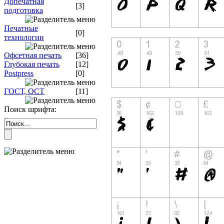
Допечатная
[3]
подготовка
Печатные
[0]
технологии
Офсетная печать
[36]
Глубокая печать
[12]
Postpress
[0]
ГОСТ, ОСТ
[11]
Поиск шрифта: