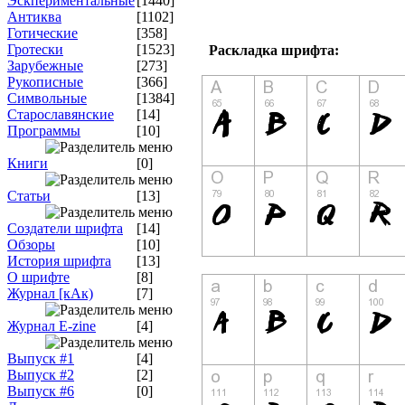
Эскпериментальные
[1440]
Антиква
[1102]
Готические
[358]
Гротески
[1523]
Раскладка шрифта:
Зарубежные
[273]
Рукописные
[366]
Символьные
[1384]
Старославянские
[14]
Программы
[10]
Книги
[0]
Статьи
[13]
Создатели шрифта
[14]
Обзоры
[10]
История шрифта
[13]
О шрифте
[8]
Журнал [кАк)
[7]
Журнал E-zine
[4]
Выпуск #1
[4]
Выпуск #2
[2]
Выпуск #6
[0]