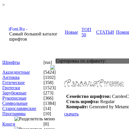
>
ТОП
Новые
СТАТЬИ
Помо
Самый большой каталог
50
шрифтов
Сортировка по алфавиту:
Шрифты
[rus]
Акцидентные
[5424]
Антиква
[1102]
Готические
[358]
Гротески
[1523]
Зарубежные
[273]
Семейство шрифтов:
Caroles
Рукописные
[366]
Стиль шрифта:
Regular
Символьные
[1384]
Копирайт:
Generated by Metamor
Старославянские
[14]
Программы
[10]
скачать
Книги
[0]