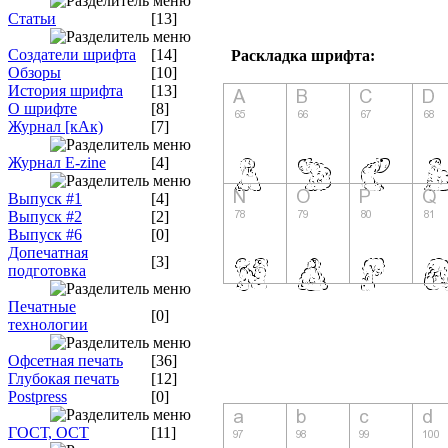
Статьи
[13]
Создатели шрифта
[14]
Раскладка шрифта:
Обзоры
[10]
История шрифта
[13]
О шрифте
[8]
Журнал [кАк)
[7]
Журнал E-zine
[4]
Выпуск #1
[4]
Выпуск #2
[2]
Выпуск #6
[0]
Допечатная
[3]
подготовка
Печатные
[0]
технологии
Офсетная печать
[36]
Глубокая печать
[12]
Postpress
[0]
ГОСТ, ОСТ
[11]