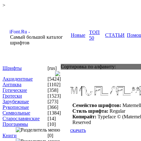
>
ТОП
Новые
СТАТЬИ
Помо
Самый большой каталог
50
шрифтов
Сортировка по алфавиту:
Шрифты
[rus]
Акцидентные
[5424]
Антиква
[1102]
Готические
[358]
Гротески
[1523]
Зарубежные
[273]
Семейство шрифтов:
Maternell
Рукописные
[366]
Стиль шрифта:
Regular
Символьные
[1384]
Копирайт:
Typeface © (Maternell
Старославянские
[14]
Reserved
Программы
[10]
скачать
Книги
[0]