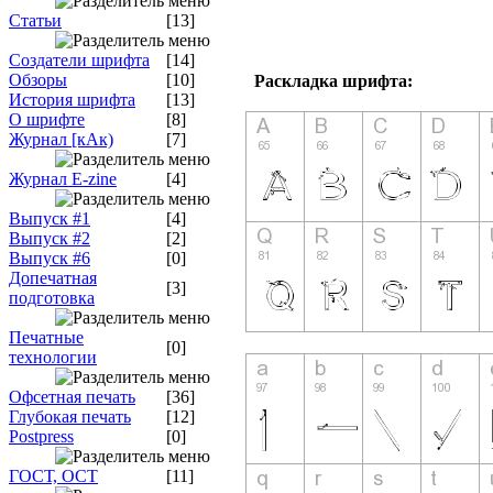
Статьи
[13]
Создатели шрифта
[14]
Обзоры
[10]
Раскладка шрифта:
История шрифта
[13]
О шрифте
[8]
Журнал [кАк)
[7]
Журнал E-zine
[4]
Выпуск #1
[4]
Выпуск #2
[2]
Выпуск #6
[0]
Допечатная
[3]
подготовка
Печатные
[0]
технологии
Офсетная печать
[36]
Глубокая печать
[12]
Postpress
[0]
ГОСТ, ОСТ
[11]