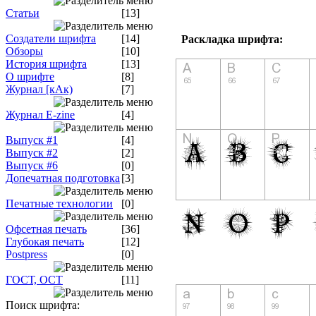
Статьи
[13]
Создатели шрифта
[14]
Раскладка шрифта:
Обзоры
[10]
История шрифта
[13]
О шрифте
[8]
Журнал [кАк)
[7]
Журнал E-zine
[4]
Выпуск #1
[4]
Выпуск #2
[2]
Выпуск #6
[0]
Допечатная подготовка
[3]
Печатные технологии
[0]
Офсетная печать
[36]
Глубокая печать
[12]
Postpress
[0]
ГОСТ, ОСТ
[11]
Поиск шрифта: