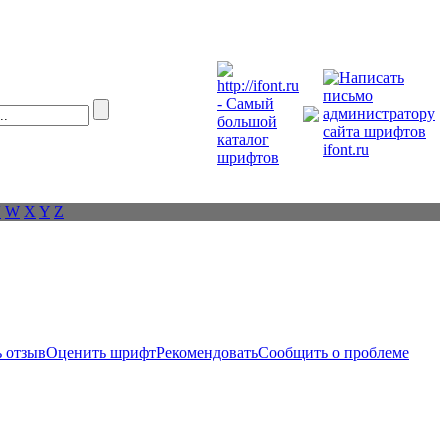
V
W
X
Y
Z
 отзыв
Оценить шрифт
Рекомендовать
Сообщить о проблеме