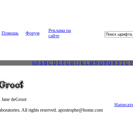
Реклама на
Помощь
Форум
сайте
0-9
A
B
C
D
E
F
G
H
I
J
K
L
M
N
O
P
Q
R
S
T
U
 Jane deGroot
Написать
oratories. All rights reserved. apostrophe@home.com