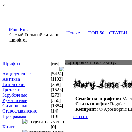
>
Новые
ТОП 50
СТАТЬИ
Самый большой каталог
шрифтов
Сортировка по алфавиту:
Шрифты
[rus]
Акцидентные
[5424]
Антиква
[1102]
Готические
[358]
Гротески
[1523]
Зарубежные
[273]
Семейство шрифтов:
Mary
Рукописные
[366]
Стиль шрифта:
Regular
Символьные
[1384]
Копирайт:
© Apostrophic Lab
Старославянские
[14]
Программы
[10]
скачать
Книги
[0]