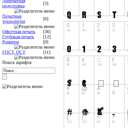
Допечатная
[3]
подготовка
Печатные
[0]
технологии
Офсетная печать
[36]
Глубокая печать
[12]
Postpress
[0]
ГОСТ, ОСТ
[11]
Поиск шрифта: