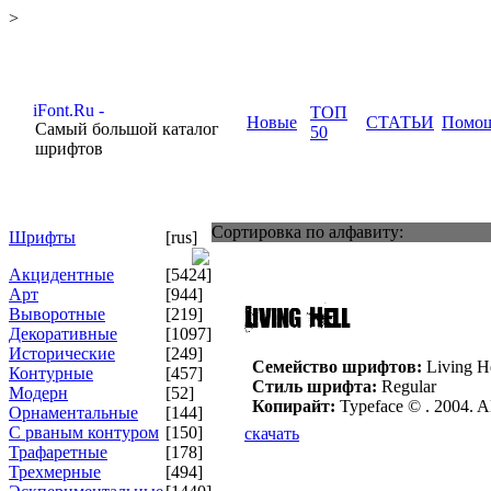
>
ТОП
Новые
СТАТЬИ
Помо
Самый большой каталог
50
шрифтов
Сортировка по алфавиту:
Шрифты
[rus]
Акцидентные
[5424]
Арт
[944]
Выворотные
[219]
Декоративные
[1097]
Исторические
[249]
Семейство шрифтов:
Living He
Контурные
[457]
Стиль шрифта:
Regular
Модерн
[52]
Копирайт:
Typeface ©
. 2004. A
Орнаментальные
[144]
С рваным контуром
[150]
скачать
Трафаретные
[178]
Трехмерные
[494]