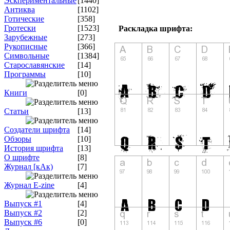
Эскпериментальные
[1440]
Антиква
[1102]
Готические
[358]
Гротески
[1523]
Раскладка шрифта:
Зарубежные
[273]
Рукописные
[366]
Символьные
[1384]
Старославянские
[14]
Программы
[10]
Книги
[0]
Статьи
[13]
Создатели шрифта
[14]
Обзоры
[10]
История шрифта
[13]
О шрифте
[8]
Журнал [кАк)
[7]
Журнал E-zine
[4]
Выпуск #1
[4]
Выпуск #2
[2]
Выпуск #6
[0]