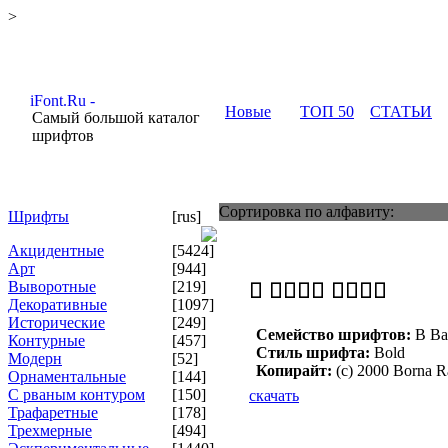
>
Новые
ТОП 50
СТАТЬИ
Самый большой каталог
шрифтов
Сортировка по алфавиту:
Шрифты
[rus]
Акцидентные
[5424]
Арт
[944]
Выворотные
[219]
Декоративные
[1097]
Исторические
[249]
Семейство шрифтов:
B Ba
Контурные
[457]
Стиль шрифта:
Bold
Модерн
[52]
Копирайт:
(c) 2000 Borna 
Орнаментальные
[144]
С рваным контуром
[150]
скачать
Трафаретные
[178]
Трехмерные
[494]