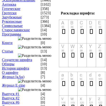
Эскпериментальные
[1440]
Антиква
[1102]
Готические
[358]
Гротески
[1523]
Раскладка шрифта:
Зарубежные
[273]
Рукописные
[366]
Символьные
[1384]
Старославянские
[14]
Программы
[10]
Книги
[0]
Статьи
[13]
Создатели шрифта
[14]
Обзоры
[10]
История шрифта
[13]
О шрифте
[8]
Журнал [кАк)
[7]
Журнал E-zine
[4]
Выпуск #1
[4]
Выпуск #2
[2]
Выпуск #6
[0]