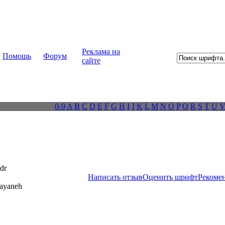
Реклама на
Помощь
Форум
сайте
0-9
A
B
C
D
E
F
G
H
I
J
K
L
M
N
O
P
Q
R
S
T
U
dr
Написать отзыв
Оценить шрифт
Рекоме
Rayaneh