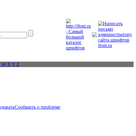
V
W
X
Y
Z
ндовать
Сообщить о проблеме