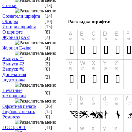
Статьи
[13]
Создатели шрифта
[14]
Обзоры
[10]
Раскладка шрифта:
История шрифта
[13]
О шрифте
[8]
Журнал [кАк)
[7]
Журнал E-zine
[4]
Выпуск #1
[4]
Выпуск #2
[2]
Выпуск #6
[0]
Допечатная
[3]
подготовка
Печатные
[0]
технологии
Офсетная печать
[36]
Глубокая печать
[12]
Postpress
[0]
ГОСТ, ОСТ
[11]