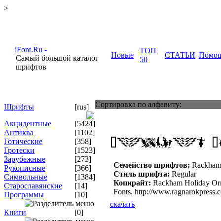
>
ТОП
Новые
СТАТЬИ
Помо
Самый большой каталог
50
шрифтов
Сортировка по алфавиту:
Шрифты
[rus]
Акцидентные
[5424]
Антиква
[1102]
Готические
[358]
Гротески
[1523]
Зарубежные
[273]
Семейство шрифтов:
Rackham 
Рукописные
[366]
Стиль шрифта:
Regular
Символьные
[1384]
Копирайт:
Rackham Holiday Orna
Старославянские
[14]
Fonts. http://www.ragnarokpress.
Программы
[10]
скачать
Книги
[0]