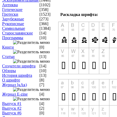
Эскпериментальные
[1440]
Антиква
[1102]
Готические
[358]
Гротески
[1523]
Раскладка шрифта:
Зарубежные
[273]
Рукописные
[366]
Символьные
[1384]
Старославянские
[14]
Программы
[10]
Книги
[0]
Статьи
[13]
Создатели шрифта
[14]
Обзоры
[10]
История шрифта
[13]
О шрифте
[8]
Журнал [кАк)
[7]
Журнал E-zine
[4]
Выпуск #1
[4]
Выпуск #2
[2]
Выпуск #6
[0]