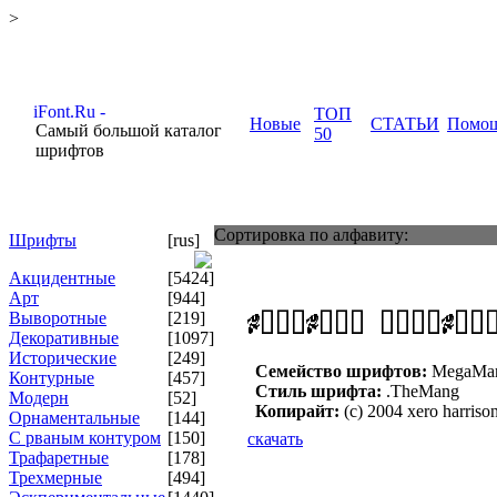
>
ТОП
Новые
СТАТЬИ
Помо
Самый большой каталог
50
шрифтов
Сортировка по алфавиту:
Шрифты
[rus]
Акцидентные
[5424]
Арт
[944]
Выворотные
[219]
Декоративные
[1097]
Исторические
[249]
Семейство шрифтов:
MegaMa
Контурные
[457]
Стиль шрифта:
.TheMang
Модерн
[52]
Копирайт:
(c) 2004 xero harrison
Орнаментальные
[144]
С рваным контуром
[150]
скачать
Трафаретные
[178]
Трехмерные
[494]