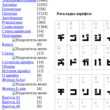
Эскпериментальные
[1440]
Антиква
[1102]
Готические
[358]
Гротески
[1523]
Раскладка шрифта:
Зарубежные
[273]
Рукописные
[366]
Символьные
[1384]
Старославянские
[14]
Программы
[10]
Книги
[0]
Статьи
[13]
Создатели шрифта
[14]
Обзоры
[10]
История шрифта
[13]
О шрифте
[8]
Журнал [кАк)
[7]
Журнал E-zine
[4]
Выпуск #1
[4]
Выпуск #2
[2]
Выпуск #6
[0]