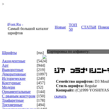
>
ТОП
Новые
СТАТЬИ
Помо
Самый большой каталог
50
шрифтов
Сортировка по алфавиту:
Шрифты
[rus]
Акцидентные
[5424]
Арт
[944]
Выворотные
[219]
Декоративные
[1097]
Исторические
[249]
Семейство шрифтов:
D3 Mould
Контурные
[457]
Стиль шрифта:
Regular
Модерн
[52]
Копирайт:
(C)1999 YOSHIYASU 
Орнаментальные
[144]
С рваным контуром
[150]
скачать
Трафаретные
[178]
Трехмерные
[494]