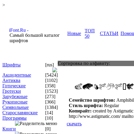
>
ТОП
Новые
СТАТЬИ
Помо
Самый большой каталог
50
шрифтов
Сортировка по алфавиту:
Шрифты
[rus]
Акцидентные
[5424]
Антиква
[1102]
Готические
[358]
Гротески
[1523]
Зарубежные
[273]
Семейство шрифтов:
AmphibiP
Рукописные
[366]
Стиль шрифта:
Regular
Символьные
[1384]
Копирайт:
created by Astigmati
Старославянские
[14]
http://www.astigmatic.com/ mailt
Программы
[10]
скачать
Книги
[0]