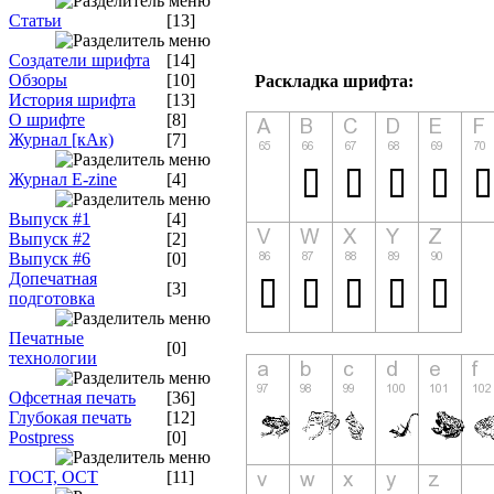
Статьи
[13]
Создатели шрифта
[14]
Обзоры
[10]
Раскладка шрифта:
История шрифта
[13]
О шрифте
[8]
Журнал [кАк)
[7]
Журнал E-zine
[4]
Выпуск #1
[4]
Выпуск #2
[2]
Выпуск #6
[0]
Допечатная
[3]
подготовка
Печатные
[0]
технологии
Офсетная печать
[36]
Глубокая печать
[12]
Postpress
[0]
ГОСТ, ОСТ
[11]