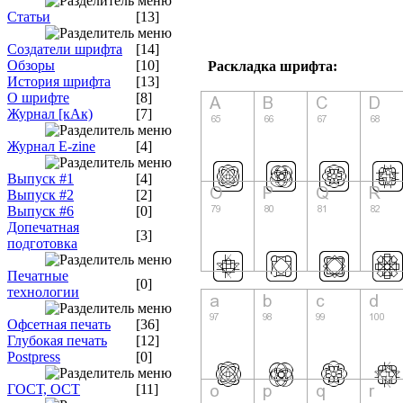
Статьи
[13]
Создатели шрифта
[14]
Обзоры
[10]
Раскладка шрифта:
История шрифта
[13]
О шрифте
[8]
Журнал [кАк)
[7]
Журнал E-zine
[4]
Выпуск #1
[4]
Выпуск #2
[2]
Выпуск #6
[0]
Допечатная
[3]
подготовка
Печатные
[0]
технологии
Офсетная печать
[36]
Глубокая печать
[12]
Postpress
[0]
ГОСТ, ОСТ
[11]