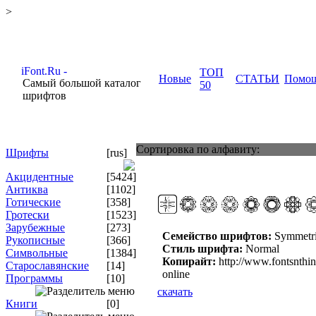
>
ТОП
Новые
СТАТЬИ
Помо
Самый большой каталог
50
шрифтов
Сортировка по алфавиту:
Шрифты
[rus]
Акцидентные
[5424]
Антиква
[1102]
Готические
[358]
Гротески
[1523]
Зарубежные
[273]
Семейство шрифтов:
Symmetri
Рукописные
[366]
Стиль шрифта:
Normal
Символьные
[1384]
Копирайт:
http://www.fontsnthin
Старославянские
[14]
online
Программы
[10]
скачать
Книги
[0]