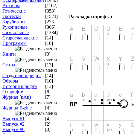
Эскпериментальные
[1440]
Антиква
[1102]
Готические
[358]
Гротески
[1523]
Раскладка шрифта:
Зарубежные
[273]
Рукописные
[366]
Символьные
[1384]
Старославянские
[14]
Программы
[10]
Книги
[0]
Статьи
[13]
Создатели шрифта
[14]
Обзоры
[10]
История шрифта
[13]
О шрифте
[8]
Журнал [кАк)
[7]
Журнал E-zine
[4]
Выпуск #1
[4]
Выпуск #2
[2]
Выпуск #6
[0]