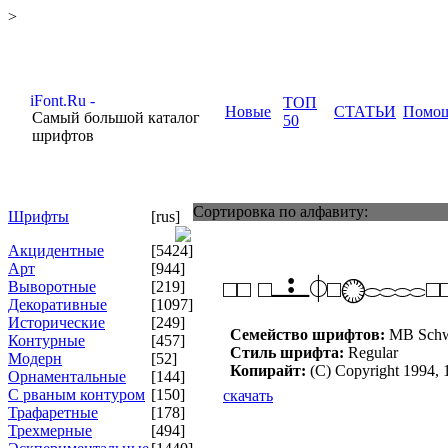
>
ТОП
Новые
СТАТЬИ
Помо
Самый большой каталог
50
шрифтов
Сортировка по алфавиту:
Шрифты
[rus]
Акцидентные
[5424]
Арт
[944]
Выворотные
[219]
Декоративные
[1097]
Исторические
[249]
Семейство шрифтов:
MB Schwe
Контурные
[457]
Стиль шрифта:
Regular
Модерн
[52]
Копирайт:
(C) Copyright 1994,
Орнаментальные
[144]
С рваным контуром
[150]
скачать
Трафаретные
[178]
Трехмерные
[494]