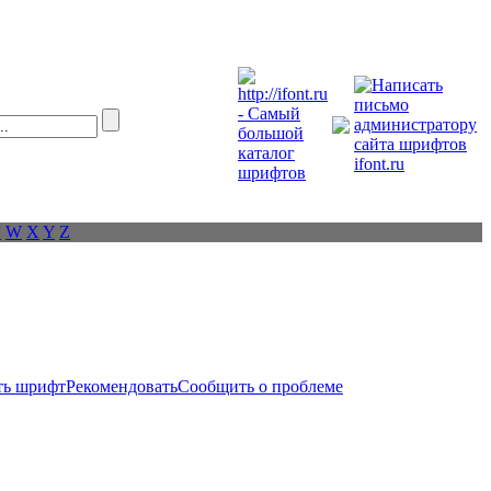
V
W
X
Y
Z
ть шрифт
Рекомендовать
Сообщить о проблеме