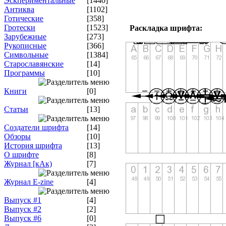
Эскпериментальные
[1440]
Антиква
[1102]
Готические
[358]
Гротески
[1523]
Раскладка шрифта:
Зарубежные
[273]
Рукописные
[366]
Символьные
[1384]
Старославянские
[14]
Программы
[10]
Книги
[0]
Статьи
[13]
Создатели шрифта
[14]
Обзоры
[10]
История шрифта
[13]
О шрифте
[8]
Журнал [кАк)
[7]
Журнал E-zine
[4]
Выпуск #1
[4]
Выпуск #2
[2]
Выпуск #6
[0]