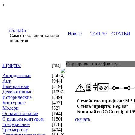
>
Новые
ТОП 50
СТАТЬИ
Самый большой каталог
шрифтов
Сортировка по алфавиту:
Шрифты
[rus]
Акцидентные
[5424]
Арт
[944]
Выворотные
[219]
Декоративные
[1097]
Исторические
[249]
Семейство шрифтов:
MB P
Контурные
[457]
Стиль шрифта:
Regular
Модерн
[52]
Копирайт:
(C) Copyright 1
Орнаментальные
[144]
С рваным контуром
[150]
скачать
Трафаретные
[178]
Трехмерные
[494]