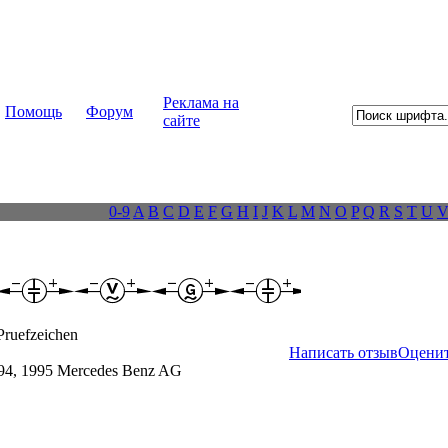
Реклама на
Помощь
Форум
сайте
0-9
A
B
C
D
E
F
G
H
I
J
K
L
M
N
O
P
Q
R
S
T
U
ruefzeichen
Написать отзыв
Оцени
994, 1995 Mercedes Benz AG