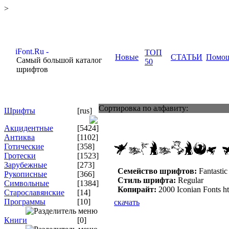
>
ТОП
Новые
СТАТЬИ
Помо
Самый большой каталог
50
шрифтов
Сортировка по алфавиту:
Шрифты
[rus]
Акцидентные
[5424]
Антиква
[1102]
Готические
[358]
Гротески
[1523]
Зарубежные
[273]
Семейство шрифтов:
Fantastic
Рукописные
[366]
Стиль шрифта:
Regular
Символьные
[1384]
Копирайт:
2000 Iconian Fonts h
Старославянские
[14]
Программы
[10]
скачать
Книги
[0]