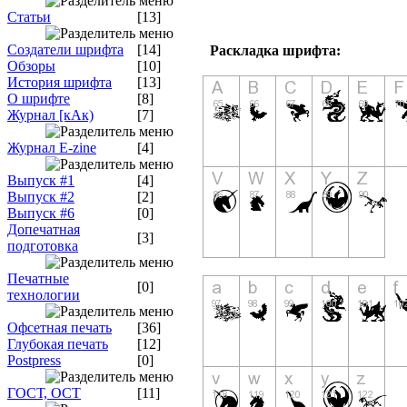
Статьи
[13]
Создатели шрифта
[14]
Раскладка шрифта:
Обзоры
[10]
История шрифта
[13]
О шрифте
[8]
Журнал [кАк)
[7]
Журнал E-zine
[4]
Выпуск #1
[4]
Выпуск #2
[2]
Выпуск #6
[0]
Допечатная
[3]
подготовка
Печатные
[0]
технологии
Офсетная печать
[36]
Глубокая печать
[12]
Postpress
[0]
ГОСТ, ОСТ
[11]