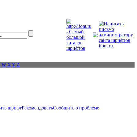
V
W
X
Y
Z
ить шрифт
Рекомендовать
Сообщить о проблеме