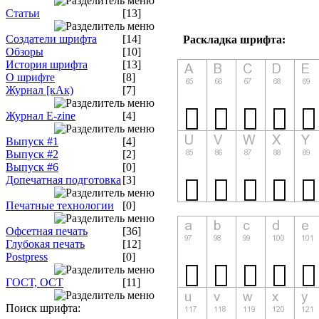
Статьи
[13]
Создатели шрифта
[14]
Раскладка шрифта:
Обзоры
[10]
История шрифта
[13]
О шрифте
[8]
Журнал [кАк)
[7]
Журнал E-zine
[4]
Выпуск #1
[4]
Выпуск #2
[2]
Выпуск #6
[0]
Допечатная подготовка
[3]
Печатные технологии
[0]
Офсетная печать
[36]
Глубокая печать
[12]
Postpress
[0]
ГОСТ, ОСТ
[11]
Поиск шрифта: