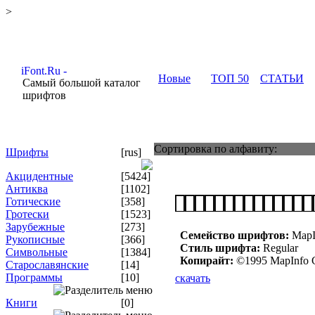
>
Новые
ТОП 50
СТАТЬИ
Самый большой каталог
шрифтов
Сортировка по алфавиту:
Шрифты
[rus]
Акцидентные
[5424]
Антиква
[1102]
Готические
[358]
Гротески
[1523]
Зарубежные
[273]
Семейство шрифтов:
MapIn
Рукописные
[366]
Стиль шрифта:
Regular
Символьные
[1384]
Копирайт:
©1995 MapInfo Cor
Старославянские
[14]
Программы
[10]
скачать
Книги
[0]