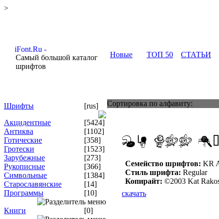
>
Новые
ТОП 50
СТАТЬИ
Самый большой каталог
шрифтов
Сортировка по алфавиту:
Шрифты
[rus]
Акцидентные
[5424]
Антиква
[1102]
Готические
[358]
Гротески
[1523]
Зарубежные
[273]
Семейство шрифтов:
KR Al
Рукописные
[366]
Стиль шрифта:
Regular
Символьные
[1384]
Копирайт:
©2003 Kat Rakos
Старославянские
[14]
Программы
[10]
скачать
Книги
[0]