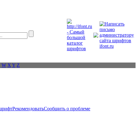
V
W
X
Y
Z
шрифт
Рекомендовать
Сообщить о проблеме