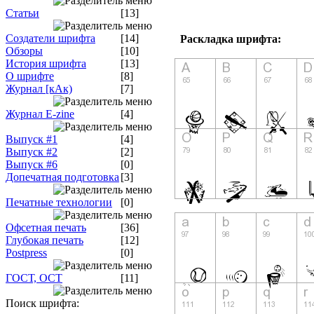
Статьи
[13]
Создатели шрифта
[14]
Раскладка шрифта:
Обзоры
[10]
История шрифта
[13]
О шрифте
[8]
Журнал [кАк)
[7]
Журнал E-zine
[4]
Выпуск #1
[4]
Выпуск #2
[2]
Выпуск #6
[0]
Допечатная подготовка
[3]
Печатные технологии
[0]
Офсетная печать
[36]
Глубокая печать
[12]
Postpress
[0]
ГОСТ, ОСТ
[11]
Поиск шрифта: