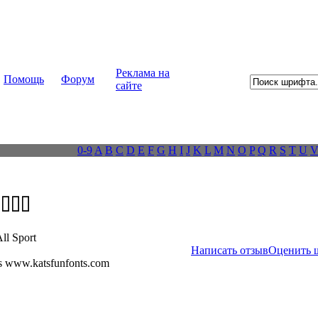
Реклама на
Помощь
Форум
сайте
0-9
A
B
C
D
E
F
G
H
I
J
K
L
M
N
O
P
Q
R
S
T
U
l Sport
Написать отзыв
Оценить 
 www.katsfunfonts.com