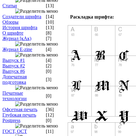
Статьи
[13]
Создатели шрифта
[14]
Раскладка шрифта:
Обзоры
[10]
История шрифта
[13]
О шрифте
[8]
Журнал [кАк)
[7]
Журнал E-zine
[4]
Выпуск #1
[4]
Выпуск #2
[2]
Выпуск #6
[0]
Допечатная
[3]
подготовка
Печатные
[0]
технологии
Офсетная печать
[36]
Глубокая печать
[12]
Postpress
[0]
ГОСТ, ОСТ
[11]