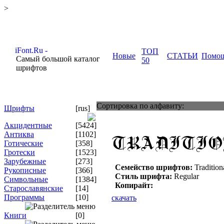
>
ТОП
Новые
СТАТЬИ
Помо
Самый большой каталог
50
шрифтов
Сортировка по алфавиту:
Шрифты
[rus]
Акцидентные
[5424]
Антиква
[1102]
Готические
[358]
Гротески
[1523]
Зарубежные
[273]
Семейство шрифтов:
Traditiona
Рукописные
[366]
Стиль шрифта:
Regular
Символьные
[1384]
Копирайт:
Старославянские
[14]
Программы
[10]
скачать
Книги
[0]