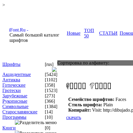
>
ТОП
Новые
СТАТЬИ
Помо
Самый большой каталог
50
шрифтов
Сортировка по алфавиту:
Шрифты
[rus]
Акцидентные
[5424]
Антиква
[1102]
Готические
[358]
Гротески
[1523]
Зарубежные
[273]
Семейство шрифтов:
Faces
Рукописные
[366]
Стиль шрифта:
Plain
Символьные
[1384]
Копирайт:
Visit: http://dibujado
Старославянские
[14]
Программы
[10]
скачать
Книги
[0]