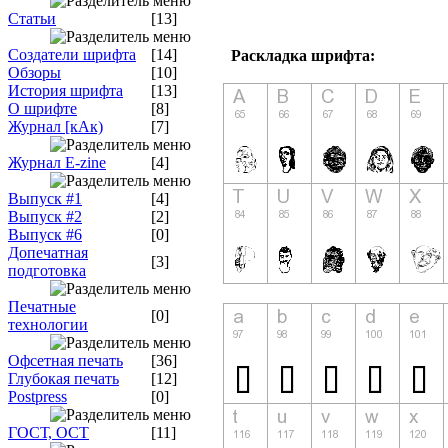
Статьи
[13]
Создатели шрифта
[14]
Раскладка шрифта:
Обзоры
[10]
История шрифта
[13]
О шрифте
[8]
Журнал [кАк)
[7]
Журнал E-zine
[4]
Выпуск #1
[4]
Выпуск #2
[2]
Выпуск #6
[0]
Допечатная
[3]
подготовка
Печатные
[0]
технологии
Офсетная печать
[36]
Глубокая печать
[12]
Postpress
[0]
ГОСТ, ОСТ
[11]