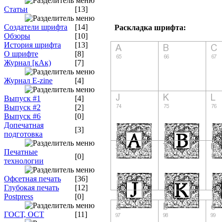
Статьи
[13]
Создатели шрифта
[14]
Раскладка шрифта:
Обзоры
[10]
История шрифта
[13]
О шрифте
[8]
Журнал [кАк)
[7]
Журнал E-zine
[4]
Выпуск #1
[4]
Выпуск #2
[2]
Выпуск #6
[0]
Допечатная
[3]
подготовка
Печатные
[0]
технологии
Офсетная печать
[36]
Глубокая печать
[12]
Postpress
[0]
ГОСТ, ОСТ
[11]