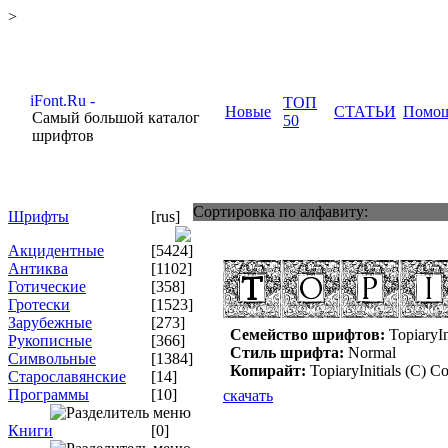
>
ТОП
Новые
СТАТЬИ
Помо
Самый большой каталог
50
шрифтов
Сортировка по алфавиту:
Шрифты
[rus]
Акцидентные
[5424]
Антиква
[1102]
Готические
[358]
Гротески
[1523]
Зарубежные
[273]
Семейство шрифтов:
TopiaryIn
Рукописные
[366]
Стиль шрифта:
Normal
Символьные
[1384]
Копирайт:
TopiaryInitials (C) C
Старославянские
[14]
Программы
[10]
скачать
Книги
[0]