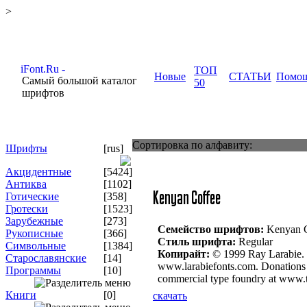
>
ТОП
Новые
СТАТЬИ
Помо
Самый большой каталог
50
шрифтов
Сортировка по алфавиту:
Шрифты
[rus]
Акцидентные
[5424]
Антиква
[1102]
Готические
[358]
Гротески
[1523]
Зарубежные
[273]
Семейство шрифтов:
Kenyan C
Рукописные
[366]
Стиль шрифта:
Regular
Символьные
[1384]
Копирайт:
© 1999 Ray Larabie. Th
Старославянские
[14]
www.larabiefonts.com. Donations g
Программы
[10]
commercial type foundry at www.t
Книги
[0]
скачать