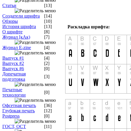
Статьи
[13]
Создатели шрифта
[14]
Обзоры
[10]
История шрифта
[13]
Раскладка шрифта:
О шрифте
[8]
Журнал [кАк)
[7]
Журнал E-zine
[4]
Выпуск #1
[4]
Выпуск #2
[2]
Выпуск #6
[0]
Допечатная
[3]
подготовка
Печатные
[0]
технологии
Офсетная печать
[36]
Глубокая печать
[12]
Postpress
[0]
ГОСТ, ОСТ
[11]