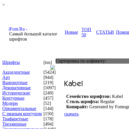
>
ТОП
Новые
СТАТЬИ
Помо
Самый большой каталог
50
шрифтов
Сортировка по алфавиту:
Шрифты
[rus]
Акцидентные
[5424]
Арт
[944]
Выворотные
[219]
Декоративные
[1097]
Исторические
[249]
Семейство шрифтов:
Kabel
Контурные
[457]
Стиль шрифта:
Regular
Модерн
[52]
Копирайт:
Generated by Fontogr
Орнаментальные
[144]
С рваным контуром
[150]
скачать
Трафаретные
[178]
Трехмерные
[494]