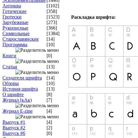
Эскпериментальные
[1440]
Антиква
[1102]
Готические
[358]
Гротески
[1523]
Раскладка шрифта:
Зарубежные
[273]
Рукописные
[366]
Символьные
[1384]
Старославянские
[14]
Программы
[10]
Книги
[0]
Статьи
[13]
Создатели шрифта
[14]
Обзоры
[10]
История шрифта
[13]
О шрифте
[8]
Журнал [кАк)
[7]
Журнал E-zine
[4]
Выпуск #1
[4]
Выпуск #2
[2]
Выпуск #6
[0]