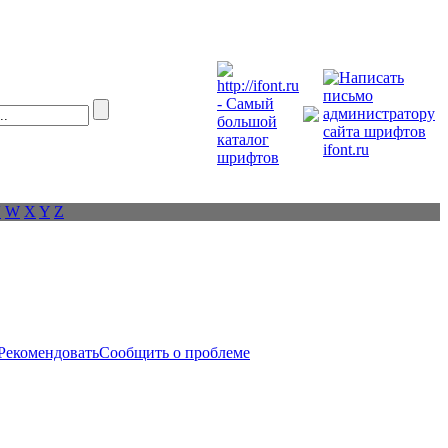
V
W
X
Y
Z
Рекомендовать
Сообщить о проблеме