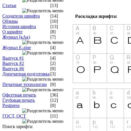
Статьи
[13]
Создатели шрифта
[14]
Раскладка шрифта:
Обзоры
[10]
История шрифта
[13]
О шрифте
[8]
Журнал [кАк)
[7]
Журнал E-zine
[4]
Выпуск #1
[4]
Выпуск #2
[2]
Выпуск #6
[0]
Допечатная подготовка
[3]
Печатные технологии
[0]
Офсетная печать
[36]
Глубокая печать
[12]
Postpress
[0]
ГОСТ, ОСТ
[11]
Поиск шрифта: