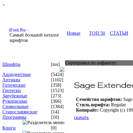
>
Новые
ТОП 50
СТАТЬИ
Самый большой каталог
шрифтов
Сортировка по алфавиту:
Шрифты
[rus]
Акцидентные
[5424]
Антиква
[1102]
Готические
[358]
Гротески
[1523]
Зарубежные
[273]
Семейство шрифтов:
Sage 
Рукописные
[366]
Стиль шрифта:
Regular
Символьные
[1384]
Копирайт:
Copyright (c) 19
Старославянские
[14]
Программы
[10]
скачать
Книги
[0]