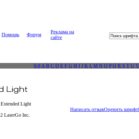
Реклама на
Помощь
Форум
сайте
0-9
A
B
C
D
E
F
G
H
I
J
K
L
M
N
O
P
Q
R
S
T
U
Extended Light
Написать отзыв
Оценить шрифт
92 LaserGo Inc.