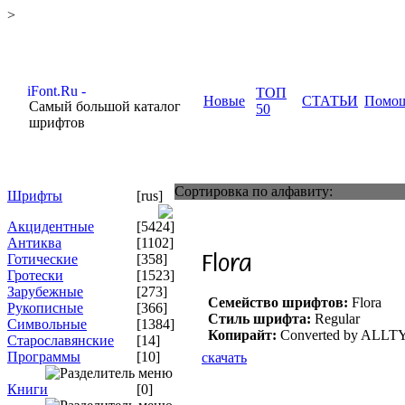
>
ТОП
Новые
СТАТЬИ
Помо
Самый большой каталог
50
шрифтов
Сортировка по алфавиту:
Шрифты
[rus]
Акцидентные
[5424]
Антиква
[1102]
Готические
[358]
Гротески
[1523]
Зарубежные
[273]
Семейство шрифтов:
Flora
Рукописные
[366]
Стиль шрифта:
Regular
Символьные
[1384]
Копирайт:
Converted by ALLT
Старославянские
[14]
Программы
[10]
скачать
Книги
[0]