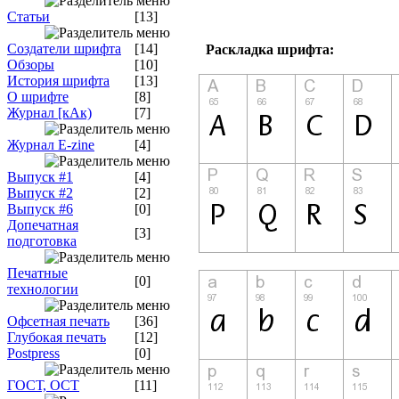
Статьи
[13]
Создатели шрифта
[14]
Раскладка шрифта:
Обзоры
[10]
История шрифта
[13]
О шрифте
[8]
Журнал [кАк)
[7]
Журнал E-zine
[4]
Выпуск #1
[4]
Выпуск #2
[2]
Выпуск #6
[0]
Допечатная
[3]
подготовка
Печатные
[0]
технологии
Офсетная печать
[36]
Глубокая печать
[12]
Postpress
[0]
ГОСТ, ОСТ
[11]