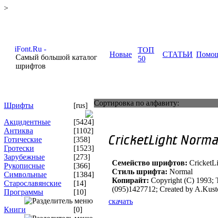
>
ТОП
Новые
СТАТЬИ
Помо
Самый большой каталог
50
шрифтов
Сортировка по алфавиту:
Шрифты
[rus]
Акцидентные
[5424]
Антиква
[1102]
Готические
[358]
Гротески
[1523]
Зарубежные
[273]
Семейство шрифтов:
CricketLi
Рукописные
[366]
Стиль шрифта:
Normal
Символьные
[1384]
Копирайт:
Copyright (C) 1993; 
Старославянские
[14]
(095)1427712; Created by A.Kust
Программы
[10]
скачать
Книги
[0]