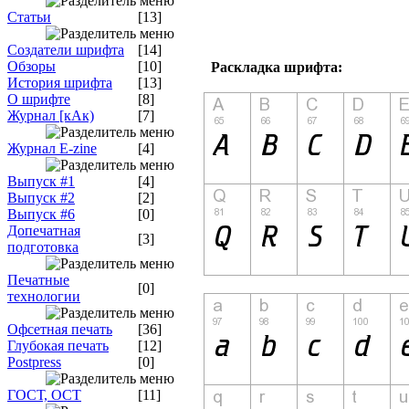
Статьи
[13]
Создатели шрифта
[14]
Обзоры
[10]
Раскладка шрифта:
История шрифта
[13]
О шрифте
[8]
Журнал [кАк)
[7]
Журнал E-zine
[4]
Выпуск #1
[4]
Выпуск #2
[2]
Выпуск #6
[0]
Допечатная
[3]
подготовка
Печатные
[0]
технологии
Офсетная печать
[36]
Глубокая печать
[12]
Postpress
[0]
ГОСТ, ОСТ
[11]