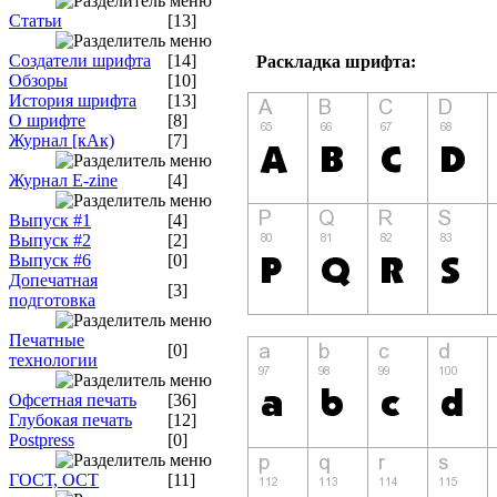
Статьи
[13]
Создатели шрифта
[14]
Раскладка шрифта:
Обзоры
[10]
История шрифта
[13]
О шрифте
[8]
Журнал [кАк)
[7]
Журнал E-zine
[4]
Выпуск #1
[4]
Выпуск #2
[2]
Выпуск #6
[0]
Допечатная
[3]
подготовка
Печатные
[0]
технологии
Офсетная печать
[36]
Глубокая печать
[12]
Postpress
[0]
ГОСТ, ОСТ
[11]