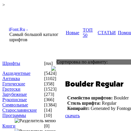
>
ТОП
Новые
СТАТЬИ
Помо
Самый большой каталог
50
шрифтов
Сортировка по алфавиту:
Шрифты
[rus]
Акцидентные
[5424]
Антиква
[1102]
Готические
[358]
Гротески
[1523]
Зарубежные
[273]
Семейство шрифтов:
Boulder
Рукописные
[366]
Стиль шрифта:
Regular
Символьные
[1384]
Копирайт:
Generated by Fontogr
Старославянские
[14]
Программы
[10]
скачать
Книги
[0]