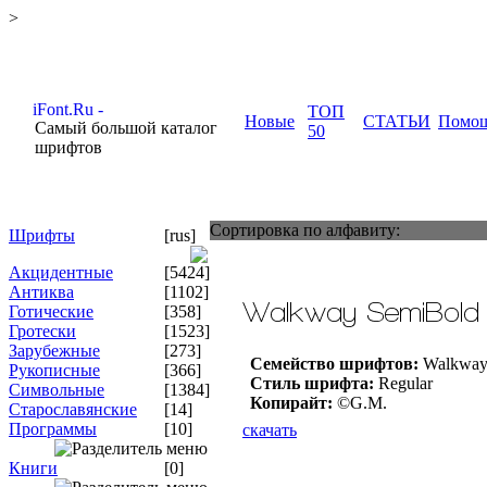
>
ТОП
Новые
СТАТЬИ
Помо
Самый большой каталог
50
шрифтов
Сортировка по алфавиту:
Шрифты
[rus]
Акцидентные
[5424]
Антиква
[1102]
Готические
[358]
Гротески
[1523]
Зарубежные
[273]
Семейство шрифтов:
Walkway
Рукописные
[366]
Стиль шрифта:
Regular
Символьные
[1384]
Копирайт:
©G.M.
Старославянские
[14]
Программы
[10]
скачать
Книги
[0]