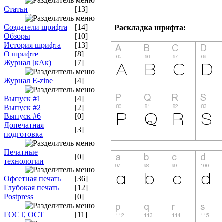
Статьи
[13]
Создатели шрифта
[14]
Раскладка шрифта:
Обзоры
[10]
История шрифта
[13]
О шрифте
[8]
Журнал [кАк)
[7]
Журнал E-zine
[4]
Выпуск #1
[4]
Выпуск #2
[2]
Выпуск #6
[0]
Допечатная
[3]
подготовка
Печатные
[0]
технологии
Офсетная печать
[36]
Глубокая печать
[12]
Postpress
[0]
ГОСТ, ОСТ
[11]