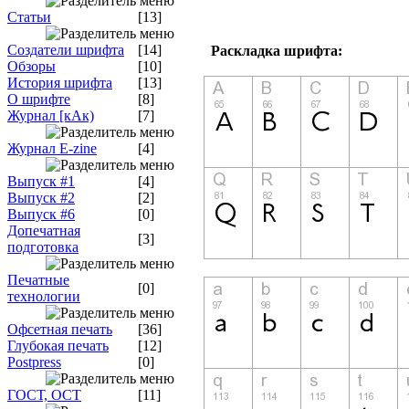
Статьи
[13]
Создатели шрифта
[14]
Раскладка шрифта:
Обзоры
[10]
История шрифта
[13]
О шрифте
[8]
Журнал [кАк)
[7]
Журнал E-zine
[4]
Выпуск #1
[4]
Выпуск #2
[2]
Выпуск #6
[0]
Допечатная
[3]
подготовка
Печатные
[0]
технологии
Офсетная печать
[36]
Глубокая печать
[12]
Postpress
[0]
ГОСТ, ОСТ
[11]