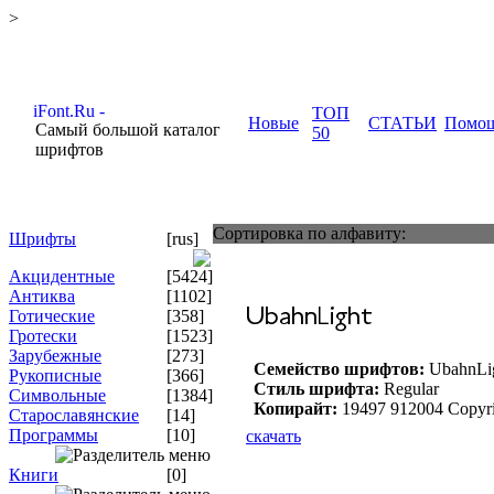
>
ТОП
Новые
СТАТЬИ
Помо
Самый большой каталог
50
шрифтов
Сортировка по алфавиту:
Шрифты
[rus]
Акцидентные
[5424]
Антиква
[1102]
Готические
[358]
Гротески
[1523]
Зарубежные
[273]
Семейство шрифтов:
UbahnLi
Рукописные
[366]
Стиль шрифта:
Regular
Символьные
[1384]
Копирайт:
19497 912004 Copyr
Старославянские
[14]
Программы
[10]
скачать
Книги
[0]