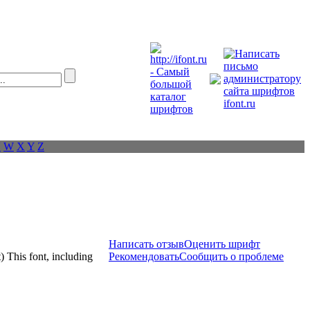
V
W
X
Y
Z
Написать отзыв
Оценить шрифт
) This font, including
Рекомендовать
Сообщить о проблеме