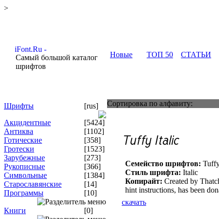
>
Новые
ТОП 50
СТАТЬИ
Самый большой каталог
шрифтов
Сортировка по алфавиту:
Шрифты
[rus]
Акцидентные
[5424]
Антиква
[1102]
Готические
[358]
Гротески
[1523]
Зарубежные
[273]
Семейство шрифтов:
Tuff
Рукописные
[366]
Стиль шрифта:
Italic
Символьные
[1384]
Копирайт:
Created by Thatche
Старославянские
[14]
hint instructions, has been do
Программы
[10]
скачать
Книги
[0]