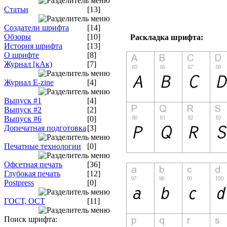
Статьи
[13]
Создатели шрифта
[14]
Обзоры
[10]
Раскладка шрифта:
История шрифта
[13]
О шрифте
[8]
Журнал [кАк)
[7]
Журнал E-zine
[4]
Выпуск #1
[4]
Выпуск #2
[2]
Выпуск #6
[0]
Допечатная подготовка
[3]
Печатные технологии
[0]
Офсетная печать
[36]
Глубокая печать
[12]
Postpress
[0]
ГОСТ, ОСТ
[11]
Поиск шрифта: