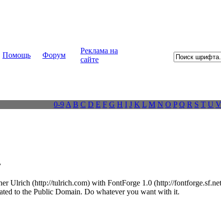
Реклама на
Помощь
Форум
сайте
0-9
A
B
C
D
E
F
G
H
I
J
K
L
M
N
O
P
Q
R
S
T
U
y
r Ulrich (http://tulrich.com) with FontForge 1.0 (http://fontforge.sf.net
nated to the Public Domain. Do whatever you want with it.